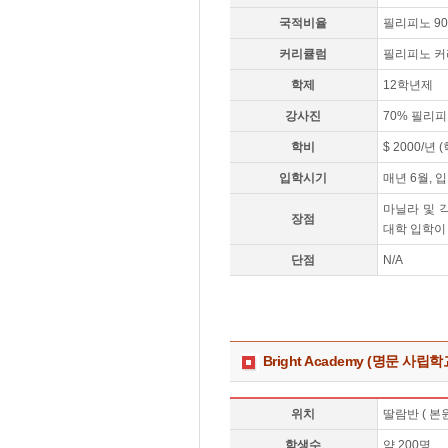
국적비율
필리피노 90
커리큘럼
필리피노 
학제
12학년제
강사진
70% 필리피
학비
$ 2000/년
입학시기
매년 6월, 
마닐라 및 
장점
대학 입학이
단점
N/A
Bright Academy (명문 사립학
위치
딸람반 ( 본원
학생수
약 200명