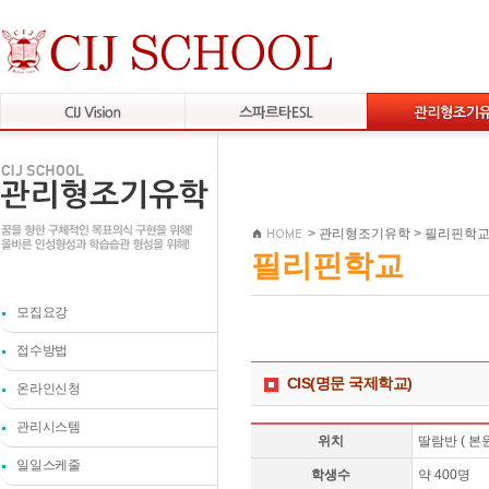
>
관리형조기유학
>
필리핀학
필리핀학교
모집요강
접수방법
CIS(명문 국제학교)
온라인신청
관리시스템
위치
딸람반 ( 본원
일일스케줄
학생수
약 400명