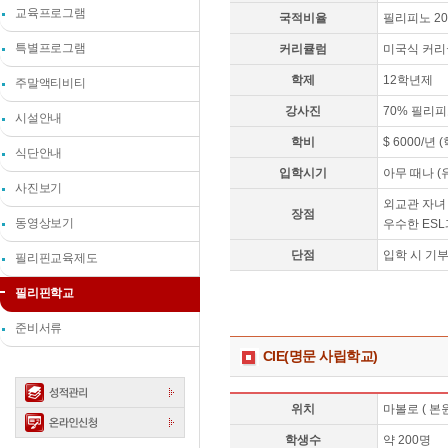
교육프로그램
국적비율
필리피노 20%
특별프로그램
커리큘럼
미국식 커
학제
12학년제
주말액티비티
강사진
70% 필리피
시설안내
학비
$ 6000/년
식단안내
입학시기
아무 때나 (
사진보기
외교관 자녀
장점
동영상보기
우수한 ESL
단점
입학 시 기부
필리핀교육제도
필리핀학교
준비서류
CIE(명문 사립학교)
위치
마볼로 ( 본원
학생수
약 200명