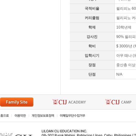
국적비율
필리피노 60
커리큘럼
필리피노 
학제
10학년제
강사진
90% 필리피
학비
$ 3000/년
입학시기
아무 때나 (
장점
중산층 이상
단점
N/A