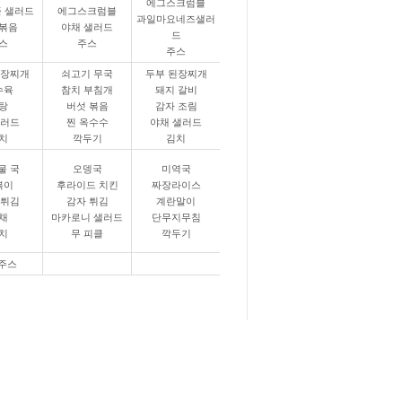
에그스크럼블
 샐러드
에그스크럼블
과일마요네즈샐러
볶음
야채 샐러드
드
스
주스
주스
된장찌개
쇠고기 무국
두부 된장찌개
수육
참치 부침개
돼지 갈비
탕
버섯 볶음
감자 조림
샐러드
찐 옥수수
야채 샐러드
치
깍두기
김치
물 국
오뎅국
미역국
볶이
후라이드 치킨
짜장라이스
 튀김
감자 튀김
계란말이
채
마카로니 샐러드
단무지무침
치
무 피클
깍두기
 주스