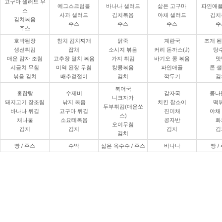
고구마 샐러드 무
에그스크럼블
바나나 샐러드
삶은 고구마
파인애플
스
사과 샐러드
김치볶음
야채 샐러드
김치
김치볶음
주스
주스
주스
주
주스
호박된장
참치 김치찌개
닭죽
계란국
조개 
생선튀김
잡채
소시지 볶음
커리 돈까스(J)
탕
매운 감자 조림
고추장 멸치 볶음
가지 튀김
바기오 콩 볶음
맛
시금치 무침
미역 된장 무침
캉콩볶음
파인애플
콘 
볶음 김치
배추겉절이
김치
깍두기
김
북어국
홍합탕
수제비
감자국
콩나
니크자가
돼지고기 장조림
낚지 볶음
치킨 찹소이
떡
두부튀김(매운쏘
바나나 튀김
고구마 튀김
진미채
야채
스)
채나물
소요테볶음
콩자반
화
오이무침
김치
김치
김치
김
김치
빵 / 주스
수박
삶은 옥수수 / 주스
바나나
빵 /