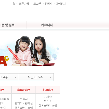
표 4주
식단표 5주
day
Saturday
Sunday
야채죽
채볶음밥
누룽지
토스트
란국
팬케익 / 판데살
잼 / 슬라이스햄
후라이
잼 / 슬라이스햄