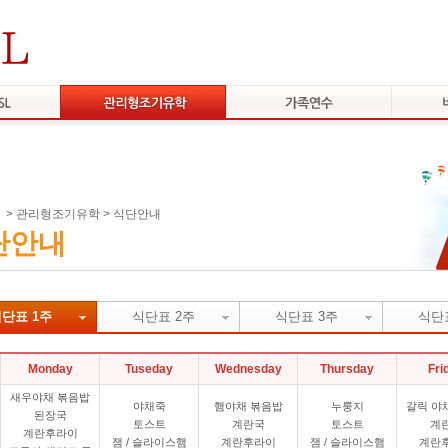
>
관리형조기유학
>
식단안내
단안내
단표 1주
식단표 2주
식단표 3주
식단
Monday
Tuseday
Wednesday
Thursday
Fri
새우야채 볶음밥
야채죽
햄야채 볶음밥
누룽지
갈릭 야
된장국
토스트
계란국
토스트
계
계란후라이
잼 / 슬라이스햄
계란후라이
잼 / 슬라이스햄
계란