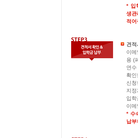
* 
생관
적어
견적
이메
용 
연수
확인
신청
지정
입학
이메
* 
납부