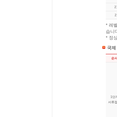
2
2
* 레
습니다
* 정
국제
순
1단
서류