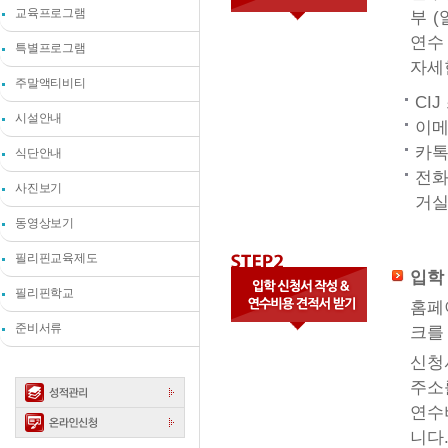
교육프로그램
부 
연수
특별프로그램
자세
주말액티비티
CI
시설안내
이메일
카톡아
식단안내
전화 
사진보기
거실
동영상보기
필리핀교육제도
입학
필리핀학교
홈페
준비서류
크를
신청
주소
연수
니다