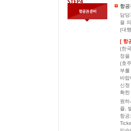
항공
담당
을 
(대행
[ 항
(한
정을
(호
부를
바랍
신청 
확한
원하
쥴,
항공
Tic
있습