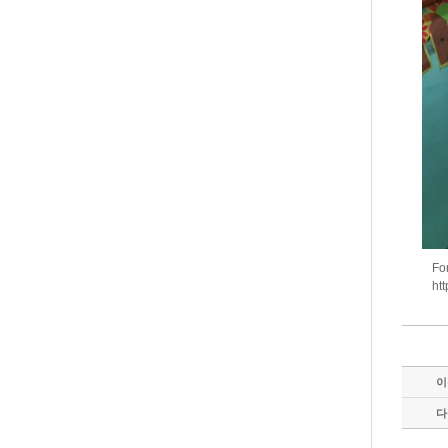
For
ht
이
다