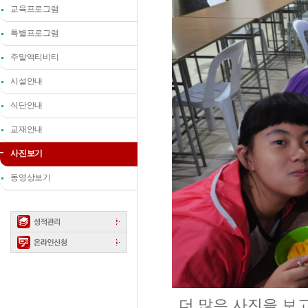
교육프로그램
특별프로그램
주말액티비티
시설안내
식단안내
교재안내
사진보기
동영상보기
더
많은
사진을
보